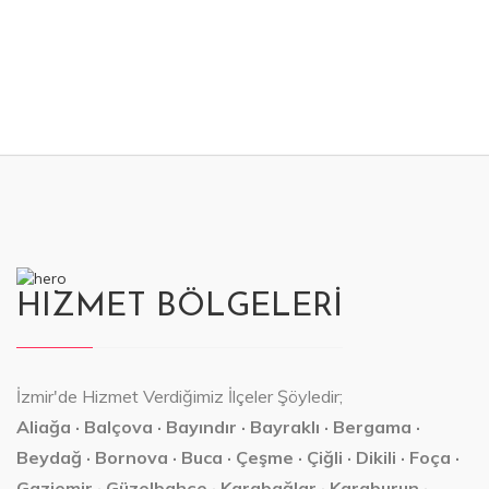
HIZMET BÖLGELERİ
İzmir'de Hizmet Verdiğimiz İlçeler Şöyledir;
Aliağa · Balçova · Bayındır · Bayraklı · Bergama ·
Beydağ · Bornova · Buca · Çeşme · Çiğli · Dikili · Foça ·
Gaziemir · Güzelbahçe · Karabağlar · Karaburun ·