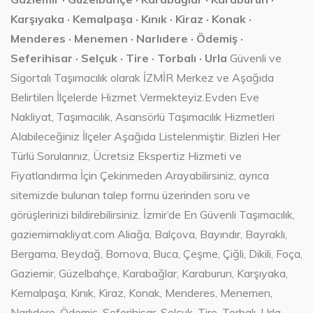
Karşıyaka · Kemalpaşa · Kınık · Kiraz · Konak ·
Menderes · Menemen · Narlıdere · Ödemiş ·
Seferihisar · Selçuk · Tire · Torbalı · Urla
Güvenli ve
Sigortalı Taşımacılık olarak İZMİR Merkez ve Aşağıda
Belirtilen İlçelerde Hizmet Vermekteyiz.Evden Eve
Nakliyat, Taşımacılık, Asansörlü Taşımacılık Hizmetleri
Alabileceğiniz İlçeler Aşağıda Listelenmiştir. Bizleri Her
Türlü Sorularınız, Ücretsiz Ekspertiz Hizmeti ve
Fiyatlandırma İçin Çekinmeden Arayabilirsiniz, ayrıca
sitemizde bulunan talep formu üzerinden soru ve
görüşlerinizi bildirebilirsiniz. İzmir’de En Güvenli Taşımacılık,
gaziemirnakliyat.com Aliağa, Balçova, Bayındır, Bayraklı,
Bergama, Beydağ, Bornova, Buca, Çeşme, Çiğli, Dikili, Foça,
Gaziemir, Güzelbahçe, Karabağlar, Karaburun, Karşıyaka,
Kemalpaşa, Kınık, Kiraz, Konak, Menderes, Menemen,
Narlıdere, Ödemiş, Seferihisar, Selçuk, Tire, Torbalı, Urla -