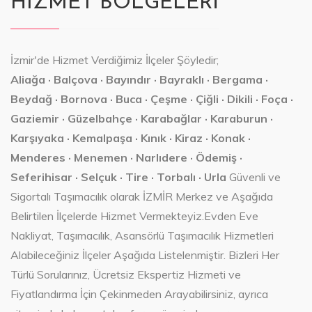
HIZMET BÖLGELERİ
İzmir'de Hizmet Verdiğimiz İlçeler Şöyledir;
Aliağa · Balçova · Bayındır · Bayraklı · Bergama ·
Beydağ · Bornova · Buca · Çeşme · Çiğli · Dikili · Foça ·
Gaziemir · Güzelbahçe · Karabağlar · Karaburun ·
Karşıyaka · Kemalpaşa · Kınık · Kiraz · Konak ·
Menderes · Menemen · Narlıdere · Ödemiş ·
Seferihisar · Selçuk · Tire · Torbalı · Urla
Güvenli ve
Sigortalı Taşımacılık olarak İZMİR Merkez ve Aşağıda
Belirtilen İlçelerde Hizmet Vermekteyiz.Evden Eve
Nakliyat, Taşımacılık, Asansörlü Taşımacılık Hizmetleri
Alabileceğiniz İlçeler Aşağıda Listelenmiştir. Bizleri Her
Türlü Sorularınız, Ücretsiz Ekspertiz Hizmeti ve
Fiyatlandırma İçin Çekinmeden Arayabilirsiniz, ayrıca