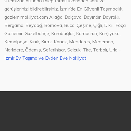
sitemizde bulunan talep formu üzerinden soru ve
görüşlerinizi bildirebilirsiniz. İzmir’de En Güvenli Taşımacılık,
gaziemirnakliyat.com Aliağa, Balçova, Bayındır, Bayraklı,
Bergama, Beydağ, Bornova, Buca, Çeşme, Çiğli, Dikili, Foça,
Gaziemir, Güzelbahçe, Karabağlar, Karaburun, Karşıyaka,
Kemalpaşa, Kınık, Kiraz, Konak, Menderes, Menemen,
Narlıdere, Ödemiş, Seferihisar, Selçuk, Tire, Torbalı, Urla -
İzmir Ev Taşıma ve Evden Eve Nakliyat