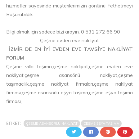
hizmetler sayesinde müşterilerimizin gönlünü Fethetmeyi
Başarabildik
Bilgi almak için sadece bizi arayın. 0 531 272 66 90
Çeşme evden eve nakliyat
İZMİR DE EN İYİ EVDEN EVE TAVSİYE NAKLİYAT
FORUM
Çeşme villa taşıma,çeşme nakliyat,çeşme evden eve
nakliyat,çeşme asansörlü nakliyat,çeşme
taşımacılık,çeşme nakliyat firmaları,çeşme nakliyat
firması,çeşme asansörlü eşya taşıma,çeşme eşya taşıma
firması,
ETIKET:
ÇEŞME ASANSÖRLÜ NAKLIYAT
ÇEŞME EŞYA TAŞIMA