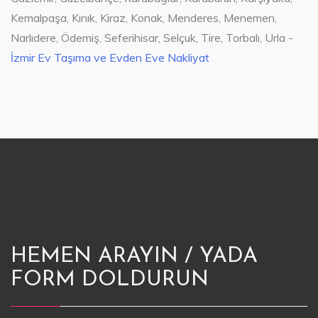
Kemalpaşa, Kınık, Kiraz, Konak, Menderes, Menemen,
Narlıdere, Ödemiş, Seferihisar, Selçuk, Tire, Torbalı, Urla -
İzmir Ev Taşıma ve Evden Eve Nakliyat
HEMEN ARAYIN / YADA
FORM DOLDURUN