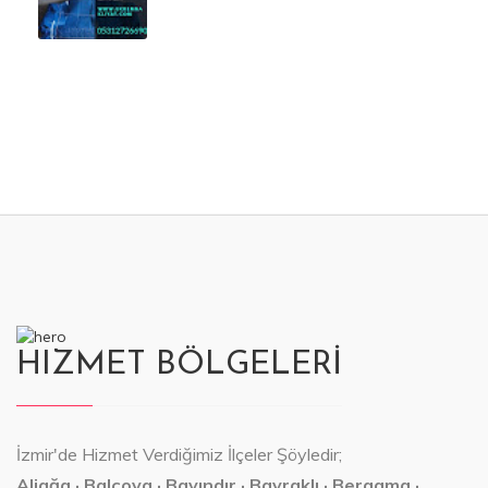
HIZMET BÖLGELERİ
İzmir'de Hizmet Verdiğimiz İlçeler Şöyledir;
Aliağa · Balçova · Bayındır · Bayraklı · Bergama ·