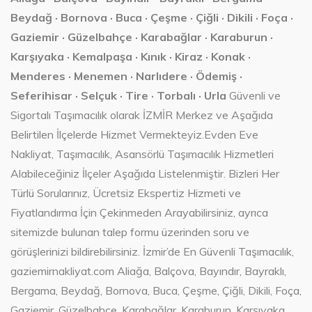
Beydağ · Bornova · Buca · Çeşme · Çiğli · Dikili · Foça ·
Gaziemir · Güzelbahçe · Karabağlar · Karaburun ·
Karşıyaka · Kemalpaşa · Kınık · Kiraz · Konak ·
Menderes · Menemen · Narlıdere · Ödemiş ·
Seferihisar · Selçuk · Tire · Torbalı · Urla
Güvenli ve
Sigortalı Taşımacılık olarak İZMİR Merkez ve Aşağıda
Belirtilen İlçelerde Hizmet Vermekteyiz.Evden Eve
Nakliyat, Taşımacılık, Asansörlü Taşımacılık Hizmetleri
Alabileceğiniz İlçeler Aşağıda Listelenmiştir. Bizleri Her
Türlü Sorularınız, Ücretsiz Ekspertiz Hizmeti ve
Fiyatlandırma İçin Çekinmeden Arayabilirsiniz, ayrıca
sitemizde bulunan talep formu üzerinden soru ve
görüşlerinizi bildirebilirsiniz. İzmir’de En Güvenli Taşımacılık,
gaziemirnakliyat.com Aliağa, Balçova, Bayındır, Bayraklı,
Bergama, Beydağ, Bornova, Buca, Çeşme, Çiğli, Dikili, Foça,
Gaziemir, Güzelbahçe, Karabağlar, Karaburun, Karşıyaka,