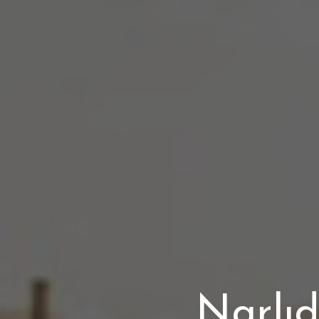
Narlıd