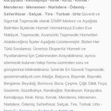
Karşıyaka · Kemalpaşa · Kınık · Kiraz · Konak ·
Menderes · Menemen · Narlıdere · Ödemiş ·
Seferihisar · Selçuk · Tire · Torbalı · Urla
Güvenli ve
Sigortalı Taşımacılık olarak İZMİR Merkez ve Aşağıda
Belirtilen İlçelerde Hizmet Vermekteyiz.Evden Eve
Nakliyat, Taşımacılık, Asansörlü Taşımacılık Hizmetleri
Alabileceğiniz İlçeler Aşağıda Listelenmiştir. Bizleri Her
Türlü Sorularınız, Ücretsiz Ekspertiz Hizmeti ve
Fiyatlandırma İçin Çekinmeden Arayabilirsiniz, ayrıca
sitemizde bulunan talep formu üzerinden soru ve
görüşlerinizi bildirebilirsiniz. İzmir’de En Güvenli Taşımacılık,
gaziemirnakliyat.com Aliağa, Balçova, Bayındır, Bayraklı,
Bergama, Beydağ, Bornova, Buca, Çeşme, Çiğli, Dikili, Foça,
Gaziemir, Güzelbahçe, Karabağlar, Karaburun, Karşıyaka,
Kemalpaşa, Kınık, Kiraz, Konak, Menderes, Menemen,
Narlıdere, Ödemiş, Seferihisar, Selçuk, Tire, Torbalı, Urla -