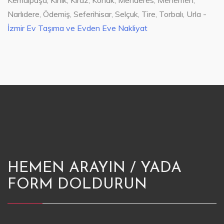
Kemalpaşa, Kınık, Kiraz, Konak, Menderes, Menemen,
Narlıdere, Ödemiş, Seferihisar, Selçuk, Tire, Torbalı, Urla -
İzmir Ev Taşıma ve Evden Eve Nakliyat
HEMEN ARAYIN / YADA
FORM DOLDURUN