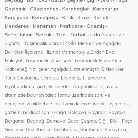
Beydağ · Bornova · Buca · Çeşme · Çiğli · Dikili · Foça ·
Gaziemir · Güzelbahçe · Karabağlar · Karaburun ·
Karşıyaka · Kemalpaşa · Kınık · Kiraz · Konak ·
Menderes · Menemen · Narlıdere · Ödemiş ·
Seferihisar · Selçuk · Tire · Torbalı · Urla
Güvenli ve
Sigortalı Taşımacılık olarak İZMİR Merkez ve Aşağıda
Belirtilen İlçelerde Hizmet Vermekteyiz.Evden Eve
Nakliyat, Taşımacılık, Asansörlü Taşımacılık Hizmetleri
Alabileceğiniz İlçeler Aşağıda Listelenmiştir. Bizleri Her
Türlü Sorularınız, Ücretsiz Ekspertiz Hizmeti ve
Fiyatlandırma İçin Çekinmeden Arayabilirsiniz, ayrıca
sitemizde bulunan talep formu üzerinden soru ve
görüşlerinizi bildirebilirsiniz. İzmir’de En Güvenli Taşımacılık,
gaziemirnakliyat.com Aliağa, Balçova, Bayındır, Bayraklı,
Bergama, Beydağ, Bornova, Buca, Çeşme, Çiğli, Dikili, Foça,
Gaziemir, Güzelbahçe, Karabağlar, Karaburun, Karşıyaka,