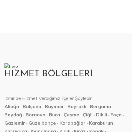
HIZMET BÖLGELERİ
İzmir'de Hizmet Verdiğimiz İlçeler Şöyledir;
Aliağa · Balçova · Bayındır · Bayraklı · Bergama ·
Beydağ · Bornova · Buca · Çeşme · Çiğli · Dikili · Foça ·
Gaziemir · Güzelbahçe · Karabağlar · Karaburun ·
Karşıyaka · Kemalpaşa · Kınık · Kiraz · Konak ·