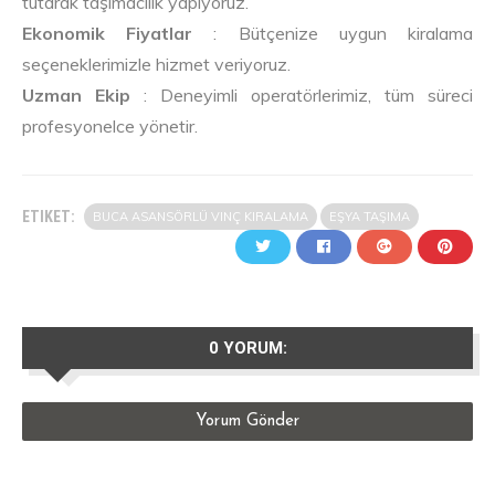
tutarak taşımacılık yapıyoruz.
Ekonomik Fiyatlar
: Bütçenize uygun kiralama
seçeneklerimizle hizmet veriyoruz.
Uzman Ekip
: Deneyimli operatörlerimiz, tüm süreci
profesyonelce yönetir.
ETIKET:
BUCA ASANSÖRLÜ VINÇ KIRALAMA
EŞYA TAŞIMA
0 YORUM:
Yorum Gönder