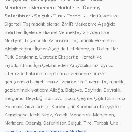
Menderes · Menemen · Narlıdere · Ödemiş ·
Seferihisar · Selçuk · Tire · Torbalı · Urla
Güvenli ve
Sigortalı Taşımacılık olarak İZMİR Merkez ve Aşağıda
Belirtilen İlçelerde Hizmet Vermekteyiz.Evden Eve
Nakliyat, Taşımacılık, Asansörlü Taşımacılık Hizmetleri
Alabileceğiniz İlçeler Aşağıda Listelenmiştir. Bizleri Her
Türlü Sorularınız, Ücretsiz Ekspertiz Hizmeti ve
Fiyatlandırma İçin Çekinmeden Arayabilirsiniz, ayrıca
sitemizde bulunan talep formu üzerinden soru ve
görüşlerinizi bildirebilirsiniz. İzmir’de En Güvenli Taşımacılık,
gaziemirnakliyat.com Aliağa, Balçova, Bayındır, Bayraklı,
Bergama, Beydağ, Bornova, Buca, Çeşme, Çiğli, Dikili, Foça,
Gaziemir, Güzelbahçe, Karabağlar, Karaburun, Karşıyaka,
Kemalpaşa, Kınık, Kiraz, Konak, Menderes, Menemen,
Narlıdere, Ödemiş, Seferihisar, Selçuk, Tire, Torbalı, Urla -
İzmir Ev Taşıma ve Evden Eve Nakliyat