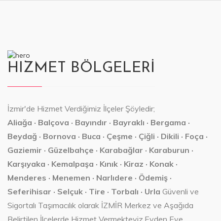
HIZMET BÖLGELERİ
İzmir'de Hizmet Verdiğimiz İlçeler Şöyledir;
Aliağa · Balçova · Bayındır · Bayraklı · Bergama ·
Beydağ · Bornova · Buca · Çeşme · Çiğli · Dikili · Foça ·
Gaziemir · Güzelbahçe · Karabağlar · Karaburun ·
Karşıyaka · Kemalpaşa · Kınık · Kiraz · Konak ·
Menderes · Menemen · Narlıdere · Ödemiş ·
Seferihisar · Selçuk · Tire · Torbalı · Urla
Güvenli ve
Sigortalı Taşımacılık olarak İZMİR Merkez ve Aşağıda
Belirtilen İlçelerde Hizmet Vermekteyiz.Evden Eve