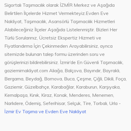
Sigortalı Taşımacılık olarak İZMİR Merkez ve Aşağıda
Belirtilen İlçelerde Hizmet Vermekteyiz.Evden Eve
Nakliyat, Taşımacılık, Asansörlü Taşımacılık Hizmetleri
Alabileceğiniz İlçeler Aşağıda Listelenmiştir. Bizleri Her
Türlü Sorularınız, Ücretsiz Ekspertiz Hizmeti ve
Fiyatlandırma İçin Çekinmeden Arayabilirsiniz, ayrıca
sitemizde bulunan talep formu üzerinden soru ve
görüşlerinizi bildirebilirsiniz. İzmir’de En Güvenli Taşımacılık,
gaziemirnakliyat.com Aliağa, Balçova, Bayındır, Bayraklı,
Bergama, Beydağ, Bornova, Buca, Çeşme, Çiğli, Dikili, Foça,
Gaziemir, Güzelbahçe, Karabağlar, Karaburun, Karşıyaka,
Kemalpaşa, Kınık, Kiraz, Konak, Menderes, Menemen,
Narlıdere, Ödemiş, Seferihisar, Selçuk, Tire, Torbalı, Urla -
İzmir Ev Taşıma ve Evden Eve Nakliyat