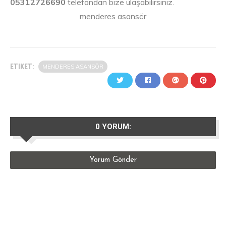
05312726690
telefondan bize ulaşabilirsiniz.
menderes asansör
ETIKET:
MENDERES ASANSÖR
0 YORUM:
Yorum Gönder