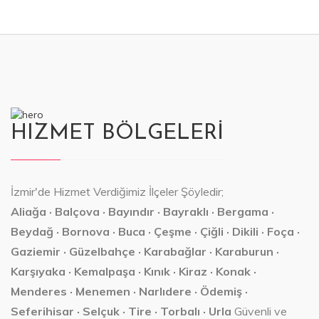
HIZMET BÖLGELERİ
İzmir'de Hizmet Verdiğimiz İlçeler Şöyledir;
Aliağa · Balçova · Bayındır · Bayraklı · Bergama ·
Beydağ · Bornova · Buca · Çeşme · Çiğli · Dikili · Foça ·
Gaziemir · Güzelbahçe · Karabağlar · Karaburun ·
Karşıyaka · Kemalpaşa · Kınık · Kiraz · Konak ·
Menderes · Menemen · Narlıdere · Ödemiş ·
Seferihisar · Selçuk · Tire · Torbalı · Urla
Güvenli ve