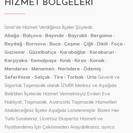
HIZMET BÖLGELERİ
İzmir'de Hizmet Verdiğimiz İlçeler Şöyledir;
Aliağa · Balçova · Bayındır · Bayraklı · Bergama ·
Beydağ · Bornova · Buca · Çeşme · Çiğli · Dikili · Foça ·
Gaziemir · Güzelbahçe · Karabağlar · Karaburun ·
Karşıyaka · Kemalpaşa · Kınık · Kiraz · Konak ·
Menderes · Menemen · Narlıdere · Ödemiş ·
Seferihisar · Selçuk · Tire · Torbalı · Urla
Güvenli ve
Sigortalı Taşımacılık olarak İZMİR Merkez ve Aşağıda
Belirtilen İlçelerde Hizmet Vermekteyiz.Evden Eve
Nakliyat, Taşımacılık, Asansörlü Taşımacılık Hizmetleri
Alabileceğiniz İlçeler Aşağıda Listelenmiştir. Bizleri Her
Türlü Sorularınız, Ücretsiz Ekspertiz Hizmeti ve
Fiyatlandırma İçin Çekinmeden Arayabilirsiniz, ayrıca