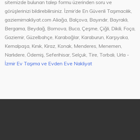
sitemizde bulunan talep formu üzerinden soru ve
görüşlerinizi bildirebilirsiniz. İzmir’de En Güvenli Taşımacılık,
gaziemirnakliyat.com Aliağa, Balçova, Bayındır, Bayraklı,
Bergama, Beydağ, Bornova, Buca, Çeşme, Çiğli, Dikili, Foça,
Gaziemir, Güzelbahçe, Karabağlar, Karaburun, Karşıyaka,
Kemalpaşa, Kınık, Kiraz, Konak, Menderes, Menemen,
Narlıdere, Ödemiş, Seferihisar, Selçuk, Tire, Torbalı, Urla -
İzmir Ev Taşıma ve Evden Eve Nakliyat