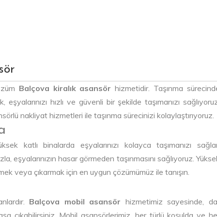
sör
 çözüm
Balçova kiralık asansör
hizmetidir. Taşınma sürecind
k, eşyalarınızı hızlı ve güvenli bir şekilde taşımanızı sağlıyoruz
lü nakliyat hizmetleri ile taşınma sürecinizi kolaylaştırıyoruz.
a
sek katlı binalarda eşyalarınızı kolayca taşımanızı sağlar
a, eşyalarınızın hasar görmeden taşınmasını sağlıyoruz. Yükse
irmek veya çıkarmak için en uygun çözümümüz ile tanışın.
anlardır.
Balçova mobil asansör
hizmetimiz sayesinde, da
şa çıkabilirsiniz. Mobil asansörlerimiz, her türlü koşulda ve he