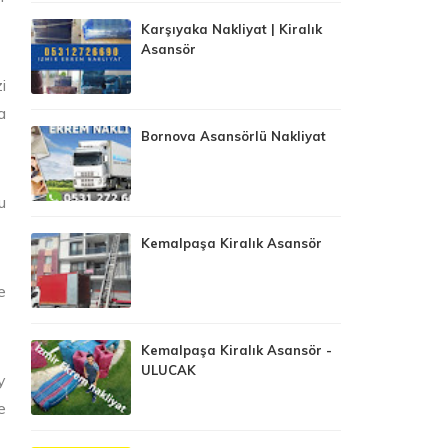
Karşıyaka Nakliyat | Kiralık
Asansör
i
a
Bornova Asansörlü Nakliyat
u
Kemalpaşa Kiralık Asansör
e
Kemalpaşa Kiralık Asansör -
ULUCAK
y
e