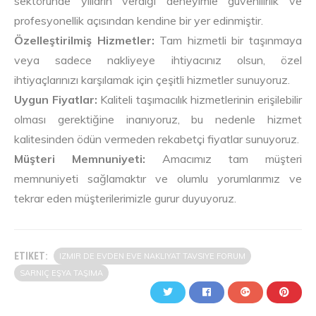
sektöründe yılların verdiği deneyimle güvenilirlik ve
profesyonellik açısından kendine bir yer edinmiştir.
Özelleştirilmiş Hizmetler:
Tam hizmetli bir taşınmaya
veya sadece nakliyeye ihtiyacınız olsun, özel
ihtiyaçlarınızı karşılamak için çeşitli hizmetler sunuyoruz.
Uygun Fiyatlar:
Kaliteli taşımacılık hizmetlerinin erişilebilir
olması gerektiğine inanıyoruz, bu nedenle hizmet
kalitesinden ödün vermeden rekabetçi fiyatlar sunuyoruz.
Müşteri Memnuniyeti:
Amacımız tam müşteri
memnuniyeti sağlamaktır ve olumlu yorumlarımız ve
tekrar eden müşterilerimizle gurur duyuyoruz.
ETIKET:
IZMIR DE EVDEN EVE NAKLIYAT TAVSIYE FORUM
SARNIÇ EŞYA TAŞIMA