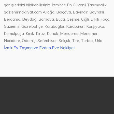
görüşlerinizi bildirebilirsiniz. İzmir’de En Güvenli Taşımacılık,
gaziemirnakliyat.com Aliağa, Balçova, Bayındır, Bayraklı,
Bergama, Beydağ, Bornova, Buca, Çeşme, Çiğli, Dikili, Foça,
Gaziemir, Güzelbahçe, Karabağlar, Karaburun, Karşıyaka,
Kemalpaşa, Kınık, Kiraz, Konak, Menderes, Menemen,
Narlıdere, Ödemiş, Seferihisar, Selçuk, Tire, Torbalı, Urla -
İzmir Ev Taşıma ve Evden Eve Nakliyat