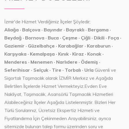
İzmir'de Hizmet Verdiğimiz İlçeler Şöyledir;
Aliağa · Balçova · Bayındır · Bayraklı · Bergama ·
Beydağ · Bornova · Buca · Çeşme · Çiğli · Dikili · Foça ·
Gaziemir · Güzelbahçe · Karabağlar · Karaburun ·
Karşıyaka · Kemalpaşa · Kınık · Kiraz · Konak ·
Menderes · Menemen · Narlıdere · Ödemiş ·
Seferihisar · Selçuk · Tire · Torbalı · Urla
Güvenli ve
Sigortalı Taşımacılık olarak İZMİR Merkez ve Aşağıda
Belirtilen İlçelerde Hizmet Vermekteyiz.Evden Eve
Nakliyat, Taşımacılık, Asansörlü Taşımacılık Hizmetleri
Alabileceğiniz İlçeler Aşağıda Listelenmiştir. Bizleri Her
Türlü Sorularınız, Ücretsiz Ekspertiz Hizmeti ve
Fiyatlandırma İçin Çekinmeden Arayabilirsiniz, ayrıca
sitemizde bulunan talep formu üzerinden soru ve