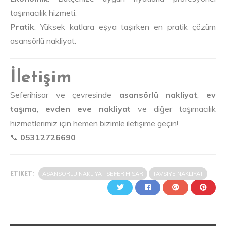
taşımacılık hizmeti.
Pratik
: Yüksek katlara eşya taşırken en pratik çözüm
asansörlü nakliyat.
İletişim
Seferihisar ve çevresinde
asansörlü nakliyat
,
ev
taşıma
,
evden eve nakliyat
ve diğer taşımacılık
hizmetlerimiz için hemen bizimle iletişime geçin!
📞
05312726690
ETIKET:
ASANSÖRLÜ NAKLIYAT SEFERIHISAR
TAVSIYE NAKLIYAT