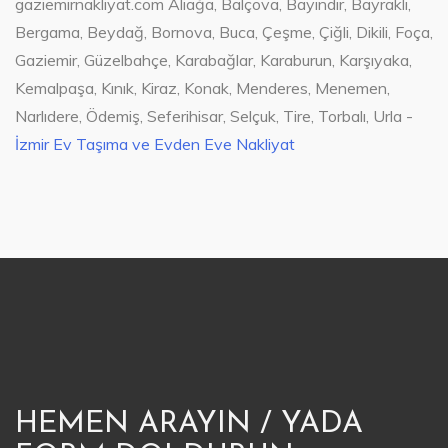
gaziemirnakliyat.com Aliağa, Balçova, Bayındır, Bayraklı,
Bergama, Beydağ, Bornova, Buca, Çeşme, Çiğli, Dikili, Foça,
Gaziemir, Güzelbahçe, Karabağlar, Karaburun, Karşıyaka,
Kemalpaşa, Kınık, Kiraz, Konak, Menderes, Menemen,
Narlıdere, Ödemiş, Seferihisar, Selçuk, Tire, Torbalı, Urla -
İzmir Ev Taşıma ve Evden Eve Nakliyat
HEMEN ARAYIN / YADA