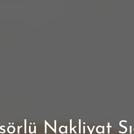
örlü Nakliyat Sı