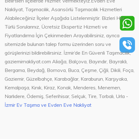
Belirtilen İlçelerde Hizmet Vermekteyiz.Evden Eve
Nakliyat, Taşımacılık, Asansörlü Taşımacılık Hizmetleri
Alabileceğiniz İlçeler Aşağıda Listelenmiştir. Bizleri Her
Türlü Sorularınız, Ücretsiz Ekspertiz Hizmeti ve
Fiyatlandırma İçin Çekinmeden Arayabilirsiniz, ayrıca
sitemizde bulunan talep formu üzerinden soru ve
görüşlerinizi bildirebilirsiniz. İzmir’de En Güvenli Taşımacılık,
gaziemirnakliyat.com Aliağa, Balçova, Bayındır, Bayraklı,
Bergama, Beydağ, Bornova, Buca, Çeşme, Çiğli, Dikili, Foça,
Gaziemir, Güzelbahçe, Karabağlar, Karaburun, Karşıyaka,
Kemalpaşa, Kınık, Kiraz, Konak, Menderes, Menemen,
Narlıdere, Ödemiş, Seferihisar, Selçuk, Tire, Torbalı, Urla -
İzmir Ev Taşıma ve Evden Eve Nakliyat