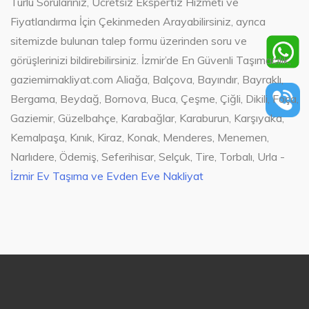
Türlü Sorularınız, Ücretsiz Ekspertiz Hizmeti ve
Fiyatlandırma İçin Çekinmeden Arayabilirsiniz, ayrıca
sitemizde bulunan talep formu üzerinden soru ve
görüşlerinizi bildirebilirsiniz. İzmir’de En Güvenli Taşımacılık,
gaziemirnakliyat.com Aliağa, Balçova, Bayındır, Bayraklı,
Bergama, Beydağ, Bornova, Buca, Çeşme, Çiğli, Dikili, Foça,
Gaziemir, Güzelbahçe, Karabağlar, Karaburun, Karşıyaka,
Kemalpaşa, Kınık, Kiraz, Konak, Menderes, Menemen,
Narlıdere, Ödemiş, Seferihisar, Selçuk, Tire, Torbalı, Urla -
İzmir Ev Taşıma ve Evden Eve Nakliyat