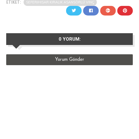
ETIKET:
SEFERIHISAR KIRALIK ASANSÖRLÜ VINÇ
0 YORUM:
Yorum Gönder