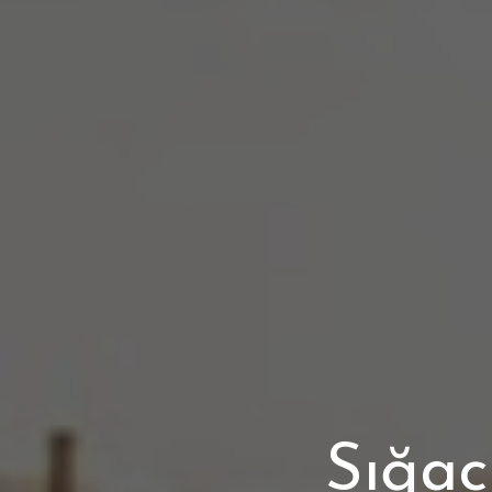
Sığac