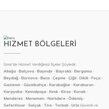
HIZMET BÖLGELERİ
İzmir'de Hizmet Verdiğimiz İlçeler Şöyledir;
Aliağa · Balçova · Bayındır · Bayraklı · Bergama ·
Beydağ · Bornova · Buca · Çeşme · Çiğli · Dikili · Foça ·
Gaziemir · Güzelbahçe · Karabağlar · Karaburun ·
Karşıyaka · Kemalpaşa · Kınık · Kiraz · Konak ·
Menderes · Menemen · Narlıdere · Ödemiş ·
Seferihisar · Selçuk · Tire · Torbalı · Urla
Güvenli ve