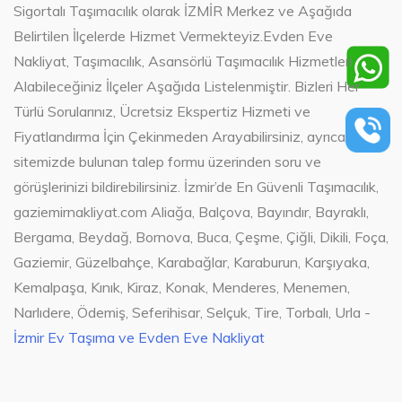
Sigortalı Taşımacılık olarak İZMİR Merkez ve Aşağıda
Belirtilen İlçelerde Hizmet Vermekteyiz.Evden Eve
Nakliyat, Taşımacılık, Asansörlü Taşımacılık Hizmetleri
Alabileceğiniz İlçeler Aşağıda Listelenmiştir. Bizleri Her
Türlü Sorularınız, Ücretsiz Ekspertiz Hizmeti ve
Fiyatlandırma İçin Çekinmeden Arayabilirsiniz, ayrıca
sitemizde bulunan talep formu üzerinden soru ve
görüşlerinizi bildirebilirsiniz. İzmir’de En Güvenli Taşımacılık,
gaziemirnakliyat.com Aliağa, Balçova, Bayındır, Bayraklı,
Bergama, Beydağ, Bornova, Buca, Çeşme, Çiğli, Dikili, Foça,
Gaziemir, Güzelbahçe, Karabağlar, Karaburun, Karşıyaka,
Kemalpaşa, Kınık, Kiraz, Konak, Menderes, Menemen,
Narlıdere, Ödemiş, Seferihisar, Selçuk, Tire, Torbalı, Urla -
İzmir Ev Taşıma ve Evden Eve Nakliyat