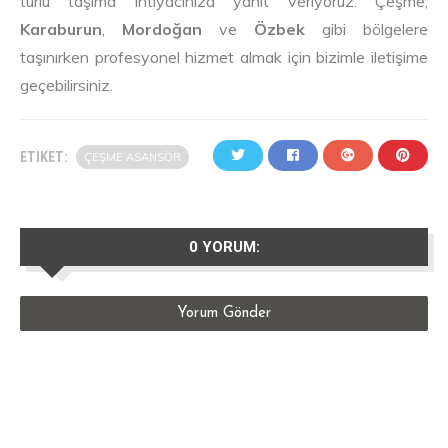
türlü taşıma ihtiyacınıza yanıt veriyoruz. Çeşme,
Karaburun
,
Mordoğan
ve
Özbek
gibi bölgelere
taşınırken profesyonel hizmet almak için bizimle iletişime
geçebilirsiniz.
ETIKET:
ÇEŞME ASANSÖR
0 YORUM:
Yorum Gönder