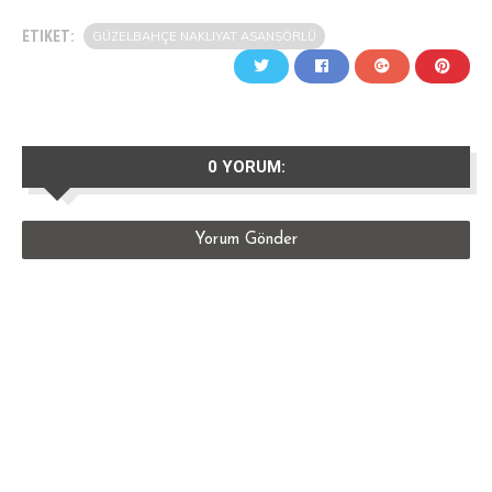
ETIKET:
GÜZELBAHÇE NAKLIYAT ASANSÖRLÜ
0 YORUM:
Yorum Gönder