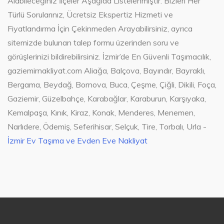
Alabileceğiniz İlçeler Aşağıda Listelenmiştir. Bizleri Her
Türlü Sorularınız, Ücretsiz Ekspertiz Hizmeti ve
Fiyatlandırma İçin Çekinmeden Arayabilirsiniz, ayrıca
sitemizde bulunan talep formu üzerinden soru ve
görüşlerinizi bildirebilirsiniz. İzmir’de En Güvenli Taşımacılık,
gaziemirnakliyat.com Aliağa, Balçova, Bayındır, Bayraklı,
Bergama, Beydağ, Bornova, Buca, Çeşme, Çiğli, Dikili, Foça,
Gaziemir, Güzelbahçe, Karabağlar, Karaburun, Karşıyaka,
Kemalpaşa, Kınık, Kiraz, Konak, Menderes, Menemen,
Narlıdere, Ödemiş, Seferihisar, Selçuk, Tire, Torbalı, Urla -
İzmir Ev Taşıma ve Evden Eve Nakliyat