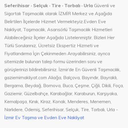
Seferihisar · Selçuk · Tire · Torbalı · Urla
Güvenli ve
Sigortalı Taşımacılık olarak İZMİR Merkez ve Aşağıda
Belirtilen İlçelerde Hizmet Vermekteyiz.Evden Eve
Nakliyat, Taşımacılık, Asansörlü Taşımacılık Hizmetleri
Alabileceğiniz İlçeler Aşağıda Listelenmiştir. Bizleri Her
Türlü Sorularınız, Ücretsiz Ekspertiz Hizmeti ve
Fiyatlandırma İçin Çekinmeden Arayabilirsiniz, ayrıca
sitemizde bulunan talep formu üzerinden soru ve
görüşlerinizi bildirebilirsiniz. İzmir’de En Güvenli Taşımacılık,
gaziemirnakliyat.com Aliağa, Balçova, Bayındır, Bayraklı,
Bergama, Beydağ, Bornova, Buca, Çeşme, Çiğli, Dikili, Foça,
Gaziemir, Güzelbahçe, Karabağlar, Karaburun, Karşıyaka,
Kemalpaşa, Kınık, Kiraz, Konak, Menderes, Menemen,
Narlıdere, Ödemiş, Seferihisar, Selçuk, Tire, Torbalı, Urla -
İzmir Ev Taşıma ve Evden Eve Nakliyat