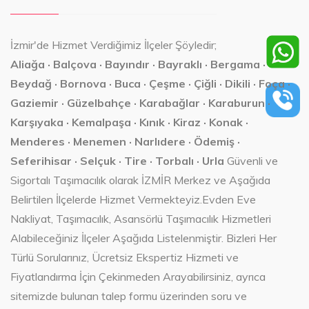
İzmir'de Hizmet Verdiğimiz İlçeler Şöyledir;
Aliağa · Balçova · Bayındır · Bayraklı · Bergama ·
Beydağ · Bornova · Buca · Çeşme · Çiğli · Dikili · Foça ·
Gaziemir · Güzelbahçe · Karabağlar · Karaburun ·
Karşıyaka · Kemalpaşa · Kınık · Kiraz · Konak ·
Menderes · Menemen · Narlıdere · Ödemiş ·
Seferihisar · Selçuk · Tire · Torbalı · Urla
Güvenli ve
Sigortalı Taşımacılık olarak İZMİR Merkez ve Aşağıda
Belirtilen İlçelerde Hizmet Vermekteyiz.Evden Eve
Nakliyat, Taşımacılık, Asansörlü Taşımacılık Hizmetleri
Alabileceğiniz İlçeler Aşağıda Listelenmiştir. Bizleri Her
Türlü Sorularınız, Ücretsiz Ekspertiz Hizmeti ve
Fiyatlandırma İçin Çekinmeden Arayabilirsiniz, ayrıca
sitemizde bulunan talep formu üzerinden soru ve