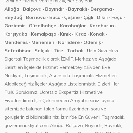
İzmir'de Hizmet Verdiğimiz İlçeler Şöyledir;
Aliağa · Balçova · Bayındır · Bayraklı · Bergama ·
Beydağ · Bornova · Buca · Çeşme · Çiğli · Dikili · Foça ·
Gaziemir · Güzelbahçe · Karabağlar · Karaburun ·
Karşıyaka · Kemalpaşa · Kınık · Kiraz · Konak ·
Menderes · Menemen · Narlıdere · Ödemiş ·
Seferihisar · Selçuk · Tire · Torbalı · Urla
Güvenli ve
Sigortalı Taşımacılık olarak İZMİR Merkez ve Aşağıda
Belirtilen İlçelerde Hizmet Vermekteyiz.Evden Eve
Nakliyat, Taşımacılık, Asansörlü Taşımacılık Hizmetleri
Alabileceğiniz İlçeler Aşağıda Listelenmiştir. Bizleri Her
Türlü Sorularınız, Ücretsiz Ekspertiz Hizmeti ve
Fiyatlandırma İçin Çekinmeden Arayabilirsiniz, ayrıca
sitemizde bulunan talep formu üzerinden soru ve
görüşlerinizi bildirebilirsiniz. İzmir’de En Güvenli Taşımacılık,
gaziemirnakliyat.com Aliağa, Balçova, Bayındır, Bayraklı,