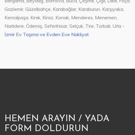
Bergama, Beydağ, Bornova, Buca, Çeşme, Çiğli, Dikili, Foça,
Gaziemir, Güzelbahçe, Karabağlar, Karaburun, Karşıyaka,
Kemalpaşa, Kınık, Kiraz, Konak, Menderes, Menemen,
Narlıdere, Ödemiş, Seferihisar, Selçuk, Tire, Torbalı, Urla -
İzmir Ev Taşıma ve Evden Eve Nakliyat
HEMEN ARAYIN / YADA
FORM DOLDURUN