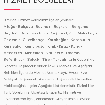
HIZMET BÖLGELERİ
İzmir'de Hizmet Verdiğimiz İlçeler Şöyledir;
Aliağa · Balçova · Bayındır · Bayraklı · Bergama ·
Beydağ · Bornova · Buca · Çeşme · Çiğli · Dikili · Foça ·
Gaziemir · Güzelbahçe · Karabağlar · Karaburun ·
Karşıyaka · Kemalpaşa · Kınık · Kiraz · Konak ·
Menderes · Menemen · Narlıdere · Ödemiş ·
Seferihisar · Selçuk · Tire · Torbalı · Urla
Güvenli ve
Sigortalı Taşımacılık olarak İZMİR Merkez ve Aşağıda
Belirtilen İlçelerde Hizmet Vermekteyiz.Evden Eve
Nakliyat, Taşımacılık, Asansörlü Taşımacılık Hizmetleri
Alabileceğiniz İlçeler Aşağıda Listelenmiştir. Bizleri Her
Türlü Sorularınız, Ücretsiz Ekspertiz Hizmeti ve
Fiyatlandırma İçin Çekinmeden Arayabilirsiniz, ayrıca