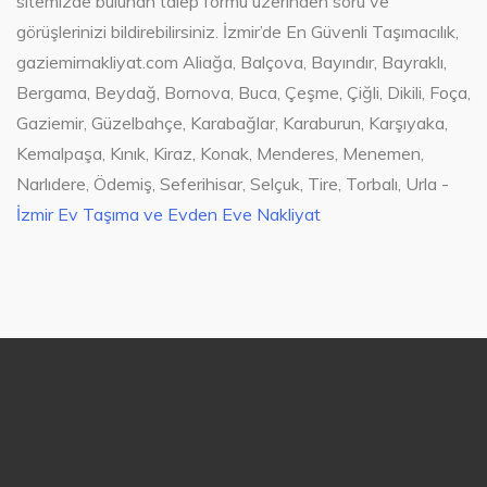
sitemizde bulunan talep formu üzerinden soru ve
görüşlerinizi bildirebilirsiniz. İzmir’de En Güvenli Taşımacılık,
gaziemirnakliyat.com Aliağa, Balçova, Bayındır, Bayraklı,
Bergama, Beydağ, Bornova, Buca, Çeşme, Çiğli, Dikili, Foça,
Gaziemir, Güzelbahçe, Karabağlar, Karaburun, Karşıyaka,
Kemalpaşa, Kınık, Kiraz, Konak, Menderes, Menemen,
Narlıdere, Ödemiş, Seferihisar, Selçuk, Tire, Torbalı, Urla -
İzmir Ev Taşıma ve Evden Eve Nakliyat