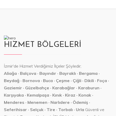
HIZMET BÖLGELERİ
İzmir'de Hizmet Verdiğimiz İlçeler Şöyledir;
Aliağa · Balçova · Bayındır · Bayraklı · Bergama ·
Beydağ · Bornova · Buca · Çeşme · Çiğli · Dikili · Foça ·
Gaziemir · Güzelbahçe · Karabağlar · Karaburun ·
Karşıyaka · Kemalpaşa · Kınık · Kiraz · Konak ·
Menderes · Menemen · Narlıdere · Ödemiş ·
Seferihisar · Selçuk · Tire · Torbalı · Urla
Güvenli ve