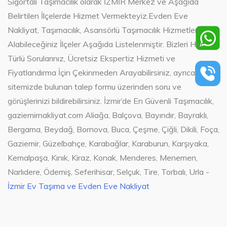
Sigortalı Taşımacılık olarak İZMİR Merkez ve Aşağıda
Belirtilen İlçelerde Hizmet Vermekteyiz.Evden Eve
Nakliyat, Taşımacılık, Asansörlü Taşımacılık Hizmetleri
Alabileceğiniz İlçeler Aşağıda Listelenmiştir. Bizleri Her
Türlü Sorularınız, Ücretsiz Ekspertiz Hizmeti ve
Fiyatlandırma İçin Çekinmeden Arayabilirsiniz, ayrıca
sitemizde bulunan talep formu üzerinden soru ve
görüşlerinizi bildirebilirsiniz. İzmir’de En Güvenli Taşımacılık,
gaziemirnakliyat.com Aliağa, Balçova, Bayındır, Bayraklı,
Bergama, Beydağ, Bornova, Buca, Çeşme, Çiğli, Dikili, Foça,
Gaziemir, Güzelbahçe, Karabağlar, Karaburun, Karşıyaka,
Kemalpaşa, Kınık, Kiraz, Konak, Menderes, Menemen,
Narlıdere, Ödemiş, Seferihisar, Selçuk, Tire, Torbalı, Urla -
İzmir Ev Taşıma ve Evden Eve Nakliyat