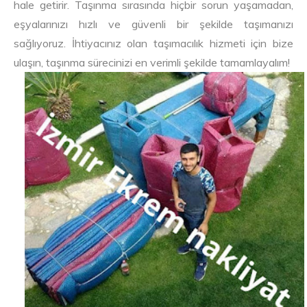
hale getirir. Taşınma sırasında hiçbir sorun yaşamadan,
eşyalarınızı hızlı ve güvenli bir şekilde taşımanızı
sağlıyoruz. İhtiyacınız olan taşımacılık hizmeti için bize
ulaşın, taşınma sürecinizi en verimli şekilde tamamlayalım!