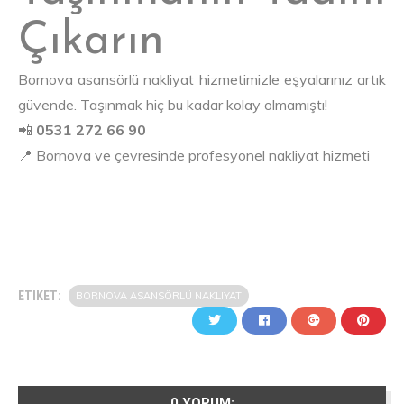
Çıkarın
Bornova asansörlü nakliyat hizmetimizle eşyalarınız artık
güvende. Taşınmak hiç bu kadar kolay olmamıştı!
📲
0531 272 66 90
📍 Bornova ve çevresinde profesyonel nakliyat hizmeti
ETIKET:
BORNOVA ASANSÖRLÜ NAKLIYAT
0 YORUM: