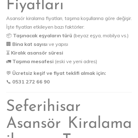
Fiyatları
Asansör kiralama fiyatları, taşıma koşullarına göre değişir.
İşte fiyatları etkileyen bazı faktörler:
📦
Taşınacak eşyaların türü
(beyaz eşya, mobilya vs.)
🏢
Bina kat sayısı
ve yapısı
⏳
Kiralık asansör süresi
🚛
Taşıma mesafesi
(eski ve yeni adres)
💬
Ücretsiz keşif ve fiyat teklifi almak için:
📞
0531 272 66 90
Seferihisar
Asansör Kiralama