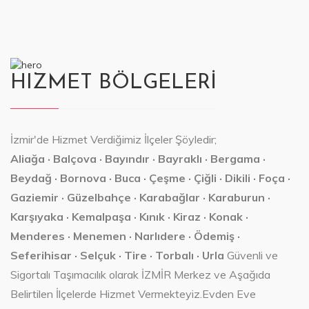
HIZMET BÖLGELERİ
İzmir'de Hizmet Verdiğimiz İlçeler Şöyledir;
Aliağa · Balçova · Bayındır · Bayraklı · Bergama ·
Beydağ · Bornova · Buca · Çeşme · Çiğli · Dikili · Foça ·
Gaziemir · Güzelbahçe · Karabağlar · Karaburun ·
Karşıyaka · Kemalpaşa · Kınık · Kiraz · Konak ·
Menderes · Menemen · Narlıdere · Ödemiş ·
Seferihisar · Selçuk · Tire · Torbalı · Urla
Güvenli ve
Sigortalı Taşımacılık olarak İZMİR Merkez ve Aşağıda
Belirtilen İlçelerde Hizmet Vermekteyiz.Evden Eve