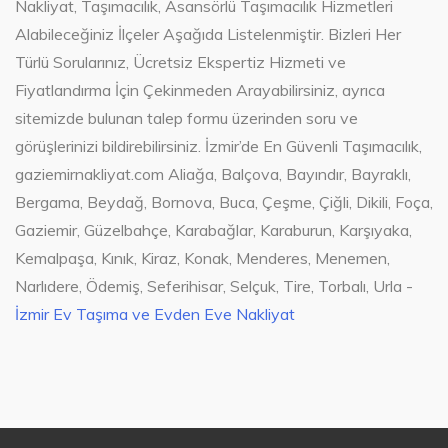
Nakliyat, Taşımacılık, Asansörlü Taşımacılık Hizmetleri
Alabileceğiniz İlçeler Aşağıda Listelenmiştir. Bizleri Her
Türlü Sorularınız, Ücretsiz Ekspertiz Hizmeti ve
Fiyatlandırma İçin Çekinmeden Arayabilirsiniz, ayrıca
sitemizde bulunan talep formu üzerinden soru ve
görüşlerinizi bildirebilirsiniz. İzmir’de En Güvenli Taşımacılık,
gaziemirnakliyat.com Aliağa, Balçova, Bayındır, Bayraklı,
Bergama, Beydağ, Bornova, Buca, Çeşme, Çiğli, Dikili, Foça,
Gaziemir, Güzelbahçe, Karabağlar, Karaburun, Karşıyaka,
Kemalpaşa, Kınık, Kiraz, Konak, Menderes, Menemen,
Narlıdere, Ödemiş, Seferihisar, Selçuk, Tire, Torbalı, Urla -
İzmir Ev Taşıma ve Evden Eve Nakliyat