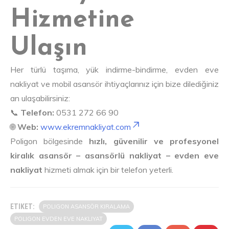
Hizmetine
Ulaşın
Her türlü taşıma, yük indirme-bindirme, evden eve
nakliyat ve mobil asansör ihtiyaçlarınız için bize dilediğiniz
an ulaşabilirsiniz:
📞
Telefon:
0531 272 66 90
🌐
Web:
www.ekremnakliyat.com
Poligon bölgesinde
hızlı, güvenilir ve profesyonel
kiralık asansör – asansörlü nakliyat – evden eve
nakliyat
hizmeti almak için bir telefon yeterli.
ETIKET:
POLIGON ASANSÖR KIRALAMA
POLIGON EVDEN EVE NAKLIYAT