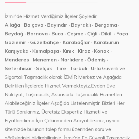
İzmir'de Hizmet Verdiğimiz İlçeler Şöyledir;
Aliağa · Balçova · Bayındır · Bayraklı · Bergama ·
Beydağ · Bornova · Buca · Çeşme · Çiğli · Dikili · Foça ·
Gaziemir · Güzelbahçe · Karabağlar · Karaburun ·
Karşıyaka · Kemalpaşa · Kınık · Kiraz · Konak ·
Menderes · Menemen · Narlıdere · Ödemiş ·
Seferihisar · Selçuk · Tire · Torbalı · Urla
Güvenli ve
Sigortalı Taşımacılık olarak İZMİR Merkez ve Aşağıda
Belirtilen İlçelerde Hizmet Vermekteyiz.Evden Eve
Nakliyat, Taşımacılık, Asansörlü Taşımacılık Hizmetleri
Alabileceğiniz İlçeler Aşağıda Listelenmiştir. Bizleri Her
Türlü Sorularınız, Ücretsiz Ekspertiz Hizmeti ve
Fiyatlandırma İçin Çekinmeden Arayabilirsiniz, ayrıca
sitemizde bulunan talep formu üzerinden soru ve
görüşlerinizi bildirebilirsiniz. İzmir’de En Güvenli Taşımacılık,