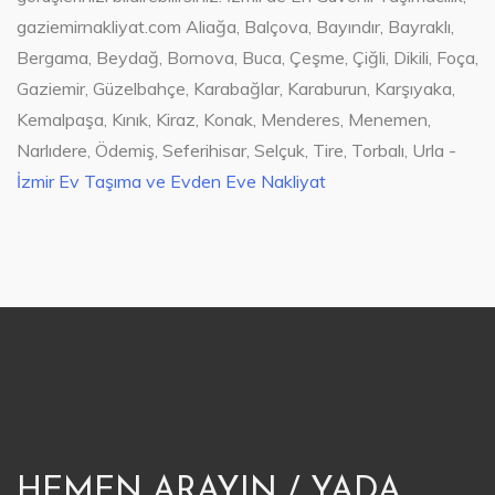
gaziemirnakliyat.com Aliağa, Balçova, Bayındır, Bayraklı,
Bergama, Beydağ, Bornova, Buca, Çeşme, Çiğli, Dikili, Foça,
Gaziemir, Güzelbahçe, Karabağlar, Karaburun, Karşıyaka,
Kemalpaşa, Kınık, Kiraz, Konak, Menderes, Menemen,
Narlıdere, Ödemiş, Seferihisar, Selçuk, Tire, Torbalı, Urla -
İzmir Ev Taşıma ve Evden Eve Nakliyat
HEMEN ARAYIN / YADA