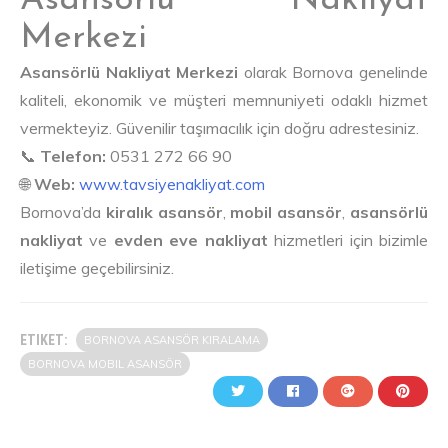
Asansörlü Nakliyat
Merkezi
Asansörlü Nakliyat Merkezi
olarak Bornova genelinde
kaliteli, ekonomik ve müşteri memnuniyeti odaklı hizmet
vermekteyiz. Güvenilir taşımacılık için doğru adrestesiniz.
📞
Telefon:
0531 272 66 90
🌐
Web:
www.tavsiyenakliyat.com
Bornova’da
kiralık asansör
,
mobil asansör
,
asansörlü
nakliyat
ve
evden eve nakliyat
hizmetleri için bizimle
iletişime geçebilirsiniz.
ETIKET:
BORNOVA ASANSÖR KIRALAMA
BORNOVA MOBIL ASANSÖR