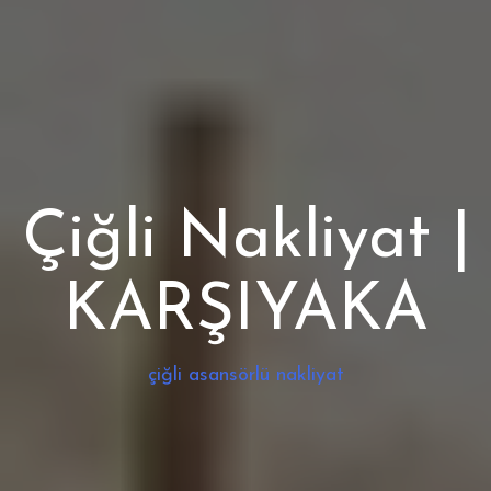
Çiğli Nakliyat |
KARŞIYAKA
çiğli asansörlü nakliyat