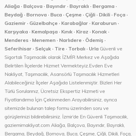
Aliağa · Balçova · Bayındır · Bayraklı · Bergama ·
Beydağ · Bornova · Buca · Çeşme · Çiğli · Dikili · Foça ·
Gaziemir · Güzelbahçe · Karabağlar · Karaburun ·
Karşıyaka · Kemalpaşa · Kınık · Kiraz · Konak ·
Menderes · Menemen · Narlıdere · Ödemiş ·
Seferihisar · Selçuk · Tire · Torbalı · Urla
Güvenli ve
Sigortalı Taşımacılık olarak İZMİR Merkez ve Aşağıda
Belirtilen İlçelerde Hizmet Vermekteyiz.Evden Eve
Nakliyat, Taşımacılık, Asansörlü Taşımacılık Hizmetleri
Alabileceğiniz İlçeler Aşağıda Listelenmiştir. Bizleri Her
Türlü Sorularınız, Ücretsiz Ekspertiz Hizmeti ve
Fiyatlandırma İçin Çekinmeden Arayabilirsiniz, ayrıca
sitemizde bulunan talep formu üzerinden soru ve
görüşlerinizi bildirebilirsiniz. İzmir’de En Güvenli Taşımacılık,
gaziemirnakliyat.com Aliağa, Balçova, Bayındır, Bayraklı,
Bergama, Beydağ, Bornova, Buca, Çeşme, Çiğli, Dikili, Foça,