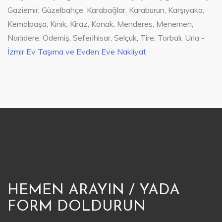
Gaziemir, Güzelbahçe, Karabağlar, Karaburun, Karşıyaka,
Kemalpaşa, Kınık, Kiraz, Konak, Menderes, Menemen,
Narlıdere, Ödemiş, Seferihisar, Selçuk, Tire, Torbalı, Urla -
İzmir Ev Taşıma ve Evden Eve Nakliyat
HEMEN ARAYIN / YADA
FORM DOLDURUN