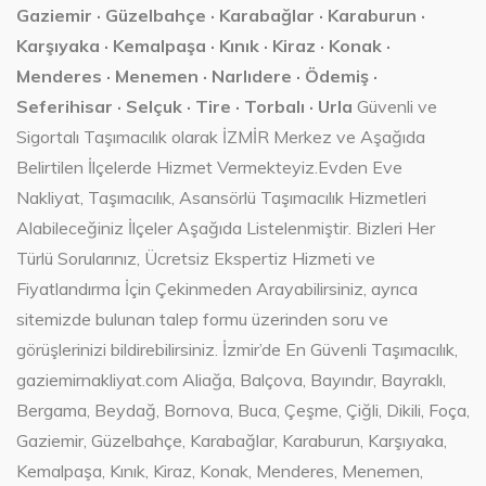
Gaziemir · Güzelbahçe · Karabağlar · Karaburun ·
Karşıyaka · Kemalpaşa · Kınık · Kiraz · Konak ·
Menderes · Menemen · Narlıdere · Ödemiş ·
Seferihisar · Selçuk · Tire · Torbalı · Urla
Güvenli ve
Sigortalı Taşımacılık olarak İZMİR Merkez ve Aşağıda
Belirtilen İlçelerde Hizmet Vermekteyiz.Evden Eve
Nakliyat, Taşımacılık, Asansörlü Taşımacılık Hizmetleri
Alabileceğiniz İlçeler Aşağıda Listelenmiştir. Bizleri Her
Türlü Sorularınız, Ücretsiz Ekspertiz Hizmeti ve
Fiyatlandırma İçin Çekinmeden Arayabilirsiniz, ayrıca
sitemizde bulunan talep formu üzerinden soru ve
görüşlerinizi bildirebilirsiniz. İzmir’de En Güvenli Taşımacılık,
gaziemirnakliyat.com Aliağa, Balçova, Bayındır, Bayraklı,
Bergama, Beydağ, Bornova, Buca, Çeşme, Çiğli, Dikili, Foça,
Gaziemir, Güzelbahçe, Karabağlar, Karaburun, Karşıyaka,
Kemalpaşa, Kınık, Kiraz, Konak, Menderes, Menemen,