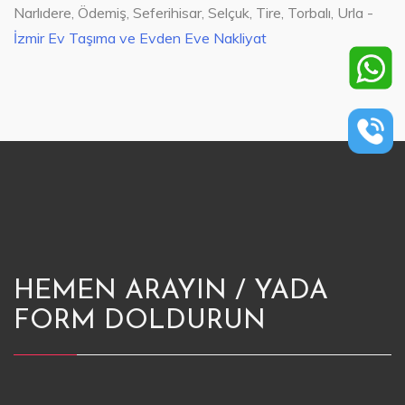
Narlıdere, Ödemiş, Seferihisar, Selçuk, Tire, Torbalı, Urla -
İzmir Ev Taşıma ve Evden Eve Nakliyat
HEMEN ARAYIN / YADA
FORM DOLDURUN