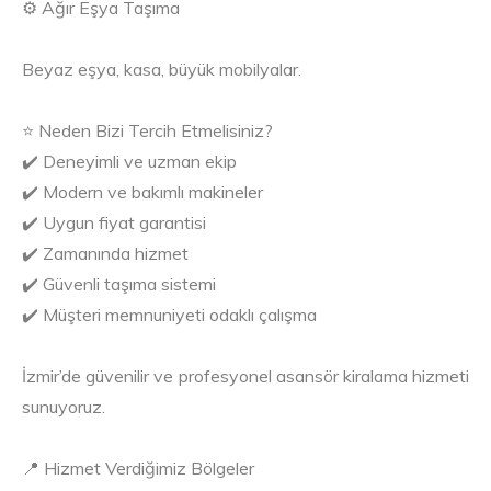
⚙️ Ağır Eşya Taşıma
Beyaz eşya, kasa, büyük mobilyalar.
⭐ Neden Bizi Tercih Etmelisiniz?
✔️ Deneyimli ve uzman ekip
✔️ Modern ve bakımlı makineler
✔️ Uygun fiyat garantisi
✔️ Zamanında hizmet
✔️ Güvenli taşıma sistemi
✔️ Müşteri memnuniyeti odaklı çalışma
İzmir’de güvenilir ve profesyonel asansör kiralama hizmeti
sunuyoruz.
📍 Hizmet Verdiğimiz Bölgeler