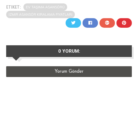
ETIKET:
EV TAŞIMA ASANSÖRÜ
IZMIR ASANSÖR KIRALAMA FIYATLARI
0 YORUM:
Yorum Gönder