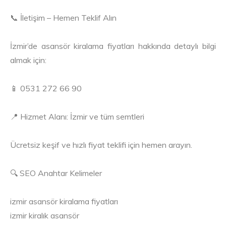
📞 İletişim – Hemen Teklif Alın
İzmir’de asansör kiralama fiyatları hakkında detaylı bilgi
almak için:
📱 0531 272 66 90
📍 Hizmet Alanı: İzmir ve tüm semtleri
Ücretsiz keşif ve hızlı fiyat teklifi için hemen arayın.
🔍 SEO Anahtar Kelimeler
izmir asansör kiralama fiyatları
izmir kiralık asansör