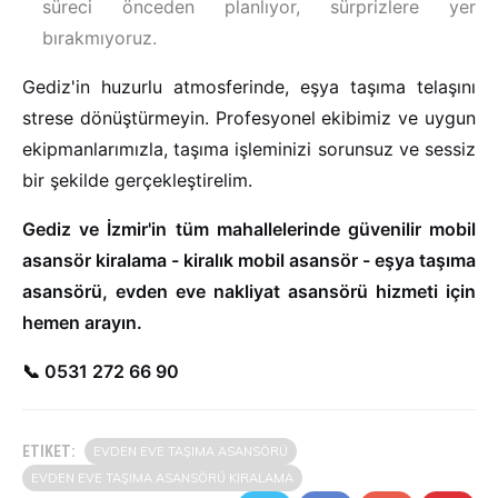
süreci önceden planlıyor, sürprizlere yer
bırakmıyoruz.
Gediz'in huzurlu atmosferinde, eşya taşıma telaşını
strese dönüştürmeyin. Profesyonel ekibimiz ve uygun
ekipmanlarımızla, taşıma işleminizi sorunsuz ve sessiz
bir şekilde gerçekleştirelim.
Gediz ve İzmir'in tüm mahallelerinde güvenilir mobil
asansör kiralama - kiralık mobil asansör - eşya taşıma
asansörü, evden eve nakliyat asansörü hizmeti için
hemen arayın.
📞 0531 272 66 90
ETIKET:
EVDEN EVE TAŞIMA ASANSÖRÜ
EVDEN EVE TAŞIMA ASANSÖRÜ KIRALAMA