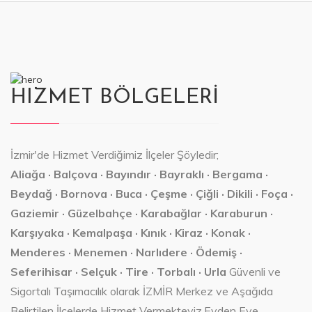
HIZMET BÖLGELERİ
İzmir'de Hizmet Verdiğimiz İlçeler Şöyledir;
Aliağa · Balçova · Bayındır · Bayraklı · Bergama ·
Beydağ · Bornova · Buca · Çeşme · Çiğli · Dikili · Foça ·
Gaziemir · Güzelbahçe · Karabağlar · Karaburun ·
Karşıyaka · Kemalpaşa · Kınık · Kiraz · Konak ·
Menderes · Menemen · Narlıdere · Ödemiş ·
Seferihisar · Selçuk · Tire · Torbalı · Urla
Güvenli ve
Sigortalı Taşımacılık olarak İZMİR Merkez ve Aşağıda
Belirtilen İlçelerde Hizmet Vermekteyiz.Evden Eve