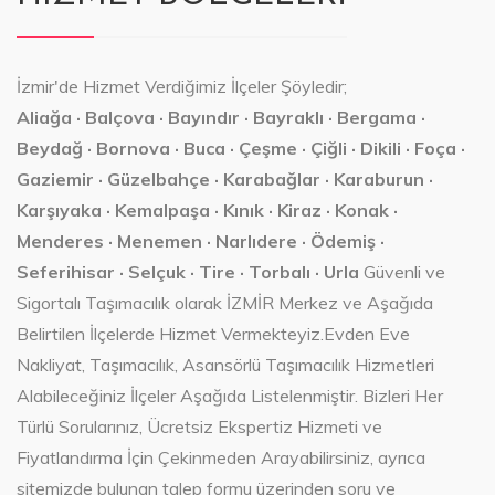
İzmir'de Hizmet Verdiğimiz İlçeler Şöyledir;
Aliağa · Balçova · Bayındır · Bayraklı · Bergama ·
Beydağ · Bornova · Buca · Çeşme · Çiğli · Dikili · Foça ·
Gaziemir · Güzelbahçe · Karabağlar · Karaburun ·
Karşıyaka · Kemalpaşa · Kınık · Kiraz · Konak ·
Menderes · Menemen · Narlıdere · Ödemiş ·
Seferihisar · Selçuk · Tire · Torbalı · Urla
Güvenli ve
Sigortalı Taşımacılık olarak İZMİR Merkez ve Aşağıda
Belirtilen İlçelerde Hizmet Vermekteyiz.Evden Eve
Nakliyat, Taşımacılık, Asansörlü Taşımacılık Hizmetleri
Alabileceğiniz İlçeler Aşağıda Listelenmiştir. Bizleri Her
Türlü Sorularınız, Ücretsiz Ekspertiz Hizmeti ve
Fiyatlandırma İçin Çekinmeden Arayabilirsiniz, ayrıca
sitemizde bulunan talep formu üzerinden soru ve