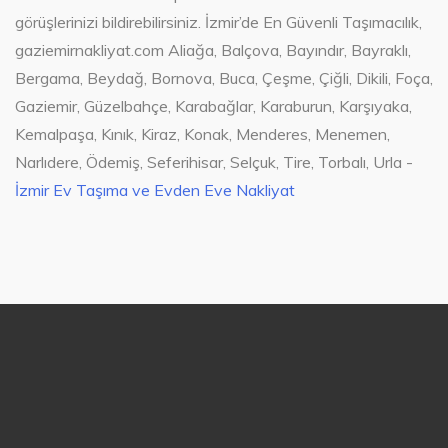
görüşlerinizi bildirebilirsiniz. İzmir’de En Güvenli Taşımacılık,
gaziemirnakliyat.com Aliağa, Balçova, Bayındır, Bayraklı,
Bergama, Beydağ, Bornova, Buca, Çeşme, Çiğli, Dikili, Foça,
Gaziemir, Güzelbahçe, Karabağlar, Karaburun, Karşıyaka,
Kemalpaşa, Kınık, Kiraz, Konak, Menderes, Menemen,
Narlıdere, Ödemiş, Seferihisar, Selçuk, Tire, Torbalı, Urla -
İzmir Ev Taşıma ve Evden Eve Nakliyat