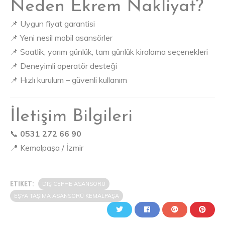
Neden Ekrem Nakliyat?
📌 Uygun fiyat garantisi
📌 Yeni nesil mobil asansörler
📌 Saatlik, yarım günlük, tam günlük kiralama seçenekleri
📌 Deneyimli operatör desteği
📌 Hızlı kurulum – güvenli kullanım
İletişim Bilgileri
📞
0531 272 66 90
📍 Kemalpaşa / İzmir
ETIKET:
DIŞ CEPHE ASANSÖRÜ
EŞYA TAŞIMA ASANSÖRÜ KEMALPAŞA