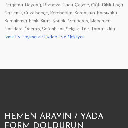
Bergama, Beydağ, Bornova, Buca, Çeşme, Çiğli, Dikili, Foça,
Gaziemir, Güzelbahçe, Karabağlar, Karaburun, Karşıyaka,
Kemalpaşa, Kınık, Kiraz, Konak, Menderes, Menemen,
Narlıdere, Ödemiş, Seferihisar, Selçuk, Tire, Torbalı, Urla -
İzmir Ev Taşıma ve Evden Eve Nakliyat
HEMEN ARAYIN / YADA
FORM DOLDURUN