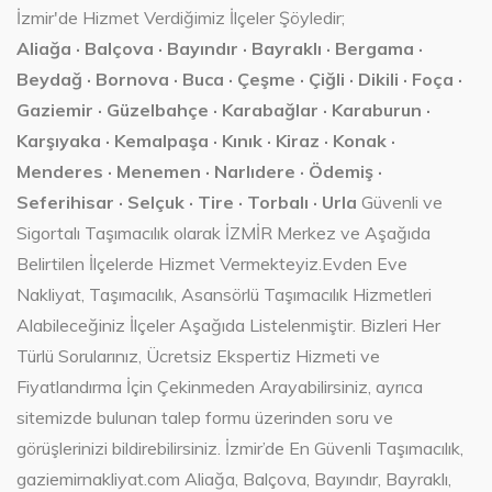
İzmir'de Hizmet Verdiğimiz İlçeler Şöyledir;
Aliağa · Balçova · Bayındır · Bayraklı · Bergama ·
Beydağ · Bornova · Buca · Çeşme · Çiğli · Dikili · Foça ·
Gaziemir · Güzelbahçe · Karabağlar · Karaburun ·
Karşıyaka · Kemalpaşa · Kınık · Kiraz · Konak ·
Menderes · Menemen · Narlıdere · Ödemiş ·
Seferihisar · Selçuk · Tire · Torbalı · Urla
Güvenli ve
Sigortalı Taşımacılık olarak İZMİR Merkez ve Aşağıda
Belirtilen İlçelerde Hizmet Vermekteyiz.Evden Eve
Nakliyat, Taşımacılık, Asansörlü Taşımacılık Hizmetleri
Alabileceğiniz İlçeler Aşağıda Listelenmiştir. Bizleri Her
Türlü Sorularınız, Ücretsiz Ekspertiz Hizmeti ve
Fiyatlandırma İçin Çekinmeden Arayabilirsiniz, ayrıca
sitemizde bulunan talep formu üzerinden soru ve
görüşlerinizi bildirebilirsiniz. İzmir’de En Güvenli Taşımacılık,
gaziemirnakliyat.com Aliağa, Balçova, Bayındır, Bayraklı,