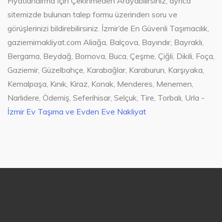
Fiyatlandırma İçin Çekinmeden Arayabilirsiniz, ayrıca
sitemizde bulunan talep formu üzerinden soru ve
görüşlerinizi bildirebilirsiniz. İzmir’de En Güvenli Taşımacılık,
gaziemirnakliyat.com Aliağa, Balçova, Bayındır, Bayraklı,
Bergama, Beydağ, Bornova, Buca, Çeşme, Çiğli, Dikili, Foça,
Gaziemir, Güzelbahçe, Karabağlar, Karaburun, Karşıyaka,
Kemalpaşa, Kınık, Kiraz, Konak, Menderes, Menemen,
Narlıdere, Ödemiş, Seferihisar, Selçuk, Tire, Torbalı, Urla -
İzmir Ev Taşıma ve Evden Eve Nakliyat