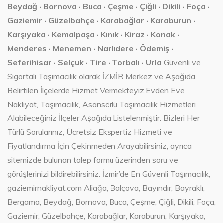
Beydağ · Bornova · Buca · Çeşme · Çiğli · Dikili · Foça ·
Gaziemir · Güzelbahçe · Karabağlar · Karaburun ·
Karşıyaka · Kemalpaşa · Kınık · Kiraz · Konak ·
Menderes · Menemen · Narlıdere · Ödemiş ·
Seferihisar · Selçuk · Tire · Torbalı · Urla
Güvenli ve
Sigortalı Taşımacılık olarak İZMİR Merkez ve Aşağıda
Belirtilen İlçelerde Hizmet Vermekteyiz.Evden Eve
Nakliyat, Taşımacılık, Asansörlü Taşımacılık Hizmetleri
Alabileceğiniz İlçeler Aşağıda Listelenmiştir. Bizleri Her
Türlü Sorularınız, Ücretsiz Ekspertiz Hizmeti ve
Fiyatlandırma İçin Çekinmeden Arayabilirsiniz, ayrıca
sitemizde bulunan talep formu üzerinden soru ve
görüşlerinizi bildirebilirsiniz. İzmir’de En Güvenli Taşımacılık,
gaziemirnakliyat.com Aliağa, Balçova, Bayındır, Bayraklı,
Bergama, Beydağ, Bornova, Buca, Çeşme, Çiğli, Dikili, Foça,
Gaziemir, Güzelbahçe, Karabağlar, Karaburun, Karşıyaka,