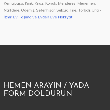
Kemalpaşa, Kınık, Kiraz, Konak, Menderes, Menemen,
Narlıdere, Ödemiş, Seferihisar, Selçuk, Tire, Torbalı, Urla -
İzmir Ev Taşıma ve Evden Eve Nakliyat
HEMEN ARAYIN / YADA
FORM DOLDURUN