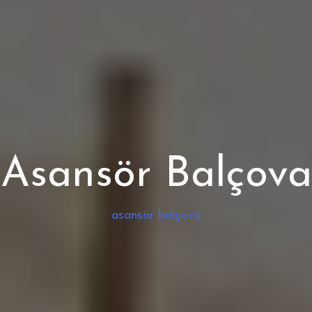
Asansör Balçova
asansör balçova