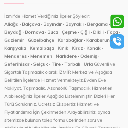
İzmir'de Hizmet Verdiğimiz İlçeler Şöyledir;
Aliağa · Balçova · Bayındır · Bayraklı · Bergama ·
Beydağ · Bornova · Buca · Çeşme · Çiğli · Dikili · Foça ·
Gaziemir · Güzelbahçe · Karabağlar · Karaburun ·
Karşıyaka · Kemalpaşa · Kınık · Kiraz · Konak ·
Menderes · Menemen · Narlıdere · Ödemiş ·
Seferihisar · Selçuk · Tire · Torbalı · Urla
Güvenli ve
Sigortalı Taşımacılık olarak İZMİR Merkez ve Aşağıda
Belirtilen İlçelerde Hizmet Vermekteyiz.Evden Eve
Nakliyat, Taşımacılık, Asansörlü Taşımacılık Hizmetleri
Alabileceğiniz İlçeler Aşağıda Listelenmiştir. Bizleri Her
Türlü Sorularınız, Ücretsiz Ekspertiz Hizmeti ve
Fiyatlandırma İçin Çekinmeden Arayabilirsiniz, ayrıca
sitemizde bulunan talep formu üzerinden soru ve