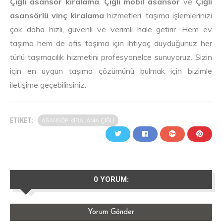
Çiğli asansör kiralama
,
Çiğli mobil asansör
ve
Çiğli
asansörlü vinç kiralama
hizmetleri, taşıma işlemlerinizi
çok daha hızlı, güvenli ve verimli hale getirir. Hem ev
taşıma hem de ofis taşıma için ihtiyaç duyduğunuz her
türlü taşımacılık hizmetini profesyonelce sunuyoruz. Sizin
için en uygun taşıma çözümünü bulmak için bizimle
iletişime geçebilirsiniz.
ETIKET:
ASANSÖR KIRALAMA ÇIĞLI
0 YORUM:
Yorum Gönder